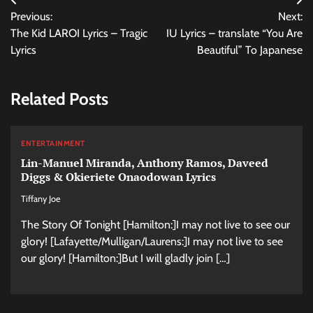
Post
Previous:
Next:
navigation
The Kid LAROI Lyrics – Tragic
IU Lyrics – translate “You Are
Lyrics
Beautiful” To Japanese
Related Posts
ENTERTAINMENT
Lin-Manuel Miranda, Anthony Ramos, Daveed
Diggs & Okieriete Onaodowan Lyrics
Tiffany Joe
The Story Of Tonight [Hamilton:]I may not live to see our
glory! [Lafayette/Mulligan/Laurens:]I may not live to see
our glory! [Hamilton:]But I will gladly join […]