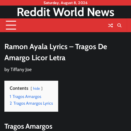
Skip
Saturday, August 8, 2026
Reddit World News
to
content
Ramon Ayala Lyrics – Tragos De
Amargo Licor Letra
by
Tiffany Joe
Contents
hide
1
Tragos Amargos
2
Tragos Amargos Lyrics
Tragos Amargos