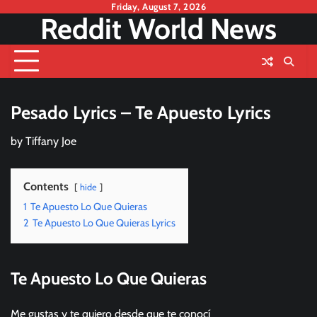
Skip
Friday, August 7, 2026
Reddit World News
to
content
Pesado Lyrics – Te Apuesto Lyrics
by
Tiffany Joe
Contents
hide
1
Te Apuesto Lo Que Quieras
2
Te Apuesto Lo Que Quieras Lyrics
Te Apuesto Lo Que Quieras
Me gustas y te quiero desde que te conocí